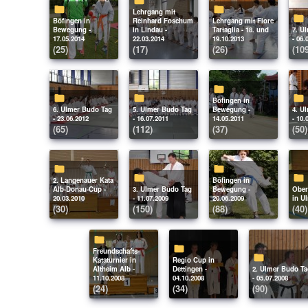
Lehrgang mit
Böfingen in
Reinhard Foschum
Lehrgang mit Fiore
Bewegung -
in Lindau -
Tartaglia - 18. und
7. Ulmer Budo Tag
17.05.2014
22.03.2014
19.10.2013
- 06.
(25)
(17)
(26)
(10
Böfingen in
6. Ulmer Budo Tag
5. Ulmer Budo Tag
Bewegung -
4. Ulmer Budo Tag
- 23.06.2012
- 16.07.2011
14.05.2011
- 10.
(65)
(112)
(37)
(50)
2. Langenauer Kata
Böfingen in
Alb-Donau-Cup -
3. Ulmer Budo Tag
Bewegung -
Oberschwabentraining
20.03.2010
- 11.07.2009
20.06.2009
in Ul
(30)
(150)
(88)
(40)
Freundschafts-
Kataturnier in
Regio Cup in
Altheim Alb -
Dettingen -
2. Ulmer Budo Tag
11.10.2008
04.10.2008
- 05.07.2008
(24)
(34)
(90)