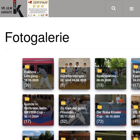
Fotogalerie
Eskrima -
Trainermeeting in
Lehrgang -
Gürtelprüfungen -
Spatzenwiese -
Eppi
16.03.2025
02. und 04.04.2025
09.05.2026
24.01
(20)
(6)
(13)
(17)
Kumite in
Heilbronn beim
Zu Gast bei guten
GKVBW-Cup -
Freunden -
Der Roba Kloster
VfL Samurai -
30.11.2024
23.11.2024
Cup - 19.10.2024
20.07
(17)
(52)
(72)
(49)