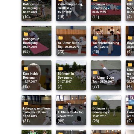
Böfingen in
Zwischenprüfung,
Böfingen in
BKB Tag in
Bewegung -
Grillfest -
Bewegung -
Ingol
08.07.2023
15.07.2022
09.07.2022
02.10
(10)
(15)
(11)
(4)
Böfingen in
Bewegung -
13. Ulmer Budo
Weihnachtstraining
Bayerischer Wald -
06.07.2019
Tag - 25.05.2019
- 21.12.2018
31.08
(65)
(73)
(46)
(4)
Kinderförder-
Kata Inside
Böfingen in
train
Botnang -
Bewegung -
11. Ulmer Budo
Train
15.07.2017
01.07.2017
Tag - 24.06.2017
29.05
(12)
(7)
(77)
(4)
Lehrgang mit Fiore
Böfingen in
Tartaglia - 16. und
9. Ulmer Budo Tag
Bewegung -
Euro-Cup in Zell
17.10.2015
- 04.07.2015
13.06.2015
am S
(31)
(89)
(28)
(2)