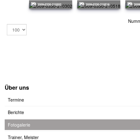
2009-0330-210302
2009-0330-210518
200
Numm
Über uns
Termine
Berichte
Fotogalerie
Trainer, Meister