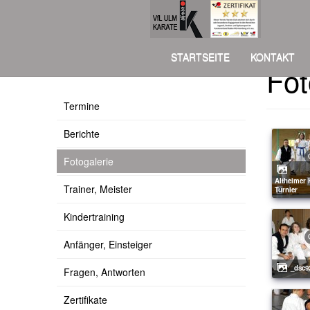
STARTSEITE
KONTAKT
Fot
Über uns
Termine
Berichte
Fotogalerie
Altheimer Kata
Trainer, Meister
Turnier
Kindertraining
Anfänger, Einsteiger
_dsc9
Fragen, Antworten
Zertifikate