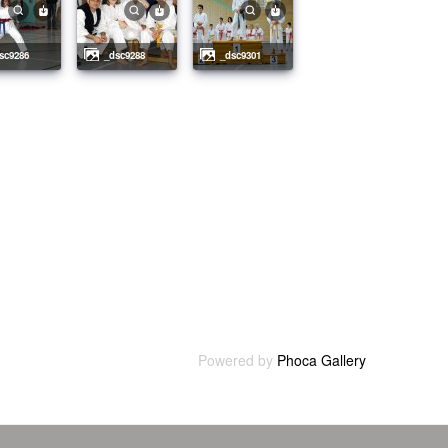
dsc9286
_dsc9288
_dsc9301
Powered by
Phoca Gallery