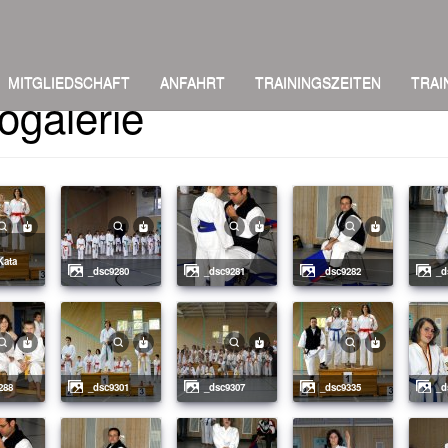
MITGLIEDSCHAFT
ANFAHRT
TRAININGSZEITEN
TRAI
ogalerie
_dsc9280
_dsc9281
_dsc9282
_
288
_dsc9301
_dsc9307
_dsc9335
_