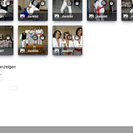
281
_dsc9282
_dsc9284
_dsc9285
_
307
_dsc9335
_dsc9344
anzeigen