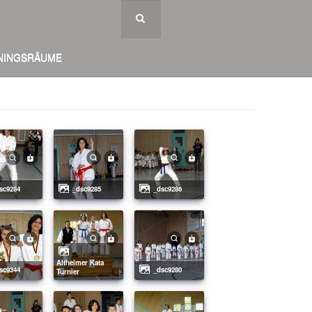
NINGSRÄUME
dsc9284
_dsc9285
_dsc9286
Altheimer Kata
dsc9344
_dsc9280
Turnier