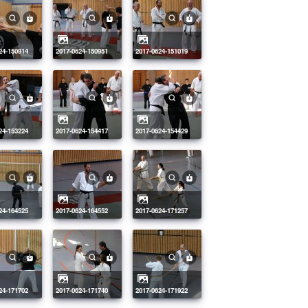
624-150914
2017-0624-150951
2017-0624-151019
624-153224
2017-0624-154417
2017-0624-154429
624-164525
2017-0624-164552
2017-0624-171257
624-171702
2017-0624-171740
2017-0624-171922