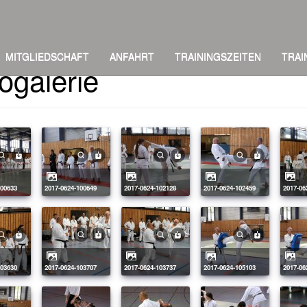
MITGLIEDSCHAFT
ANFAHRT
TRAININGSZEITEN
TRAI
ogalerie
100633
2017-0624-100649
2017-0624-102128
2017-0624-102459
2017-0
103630
2017-0624-103707
2017-0624-103737
2017-0624-105103
2017-0