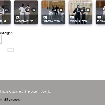
172134
2017-0624-172206
2017-0624-172214
2017-0624-173528
2017-0
anzeigen
.
Inhaltsverzeichnis
|
Impressum
|
Joomla
der
MIT License.