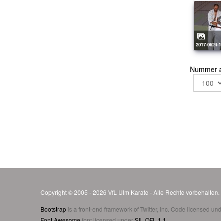
2017-0624-
Nummer 
Copyright © 2005 - 2026 VfL Ulm Karate - Alle Rechte vorbehalten
Bootstrap
is a front-end framework of Twitter, Inc. Code licensed un
Font Awesome
font licensed under
SIL OFL 1.1
.