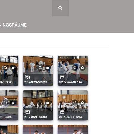
NINGSRÄUME
624-103000
2017-0624-103023
2017-0624-103144
624-105109
2017-0624-105355
2017-0624-111213