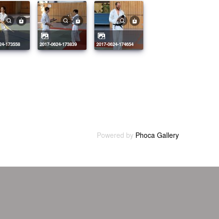
624-173558
2017-0624-173839
2017-0624-174654
Powered by
Phoca Gallery