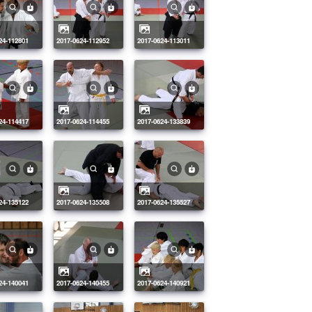
624-112801
2017-0624-112952
2017-0624-113011
624-114417
2017-0624-114455
2017-0624-133839
624-135122
2017-0624-135508
2017-0624-135527
624-140041
2017-0624-140455
2017-0624-140921