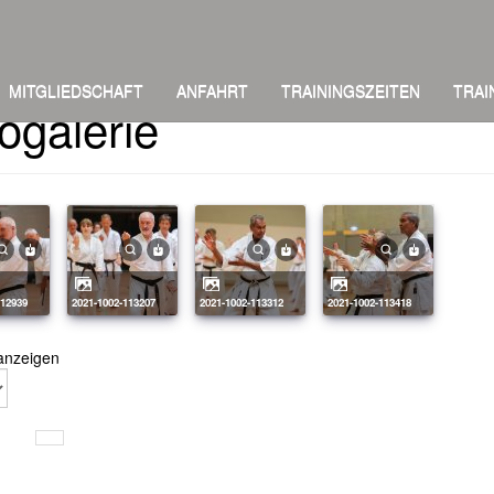
MITGLIEDSCHAFT
ANFAHRT
TRAININGSZEITEN
TRAI
ogalerie
112939
2021-1002-113207
2021-1002-113312
2021-1002-113418
anzeigen