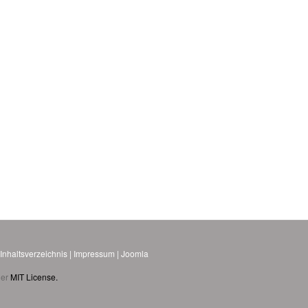
.
Inhaltsverzeichnis
|
Impressum
|
Joomla
der
MIT License.