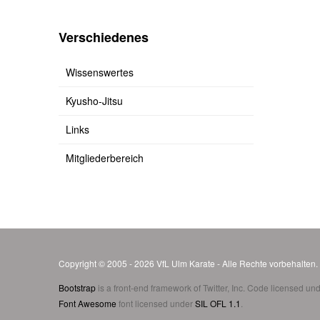
Verschiedenes
Wissenswertes
Kyusho-Jitsu
Links
Mitgliederbereich
Copyright © 2005 - 2026 VfL Ulm Karate - Alle Rechte vorbehalten
Bootstrap
is a front-end framework of Twitter, Inc. Code licensed un
Font Awesome
font licensed under
SIL OFL 1.1
.