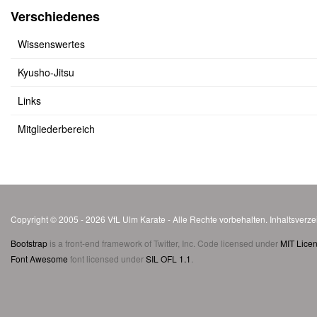
Verschiedenes
Wissenswertes
Kyusho-Jitsu
Links
Mitgliederbereich
Copyright © 2005 - 2026 VfL Ulm Karate - Alle Rechte vorbehalten.
Inhaltsverze
Bootstrap
is a front-end framework of Twitter, Inc. Code licensed under
MIT Licen
Font Awesome
font licensed under
SIL OFL 1.1
.