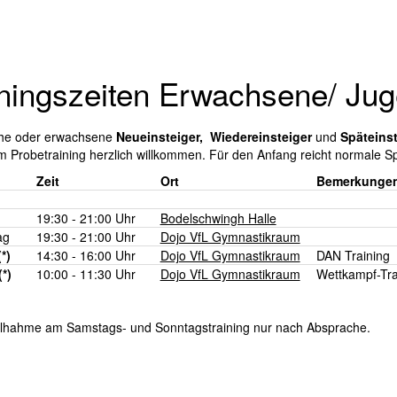
iningszeiten Erwachsene/ Jug
che oder erwachsene
Neueinsteiger, Wiedereinsteiger
und
Späteinst
m Probetraining herzlich willkommen. F
ür den Anfang reicht normale Sp
Zeit
Ort
Bemerkunge
19:30 - 21:00 Uhr
Bodelschwingh Halle
ag
19:30 - 21:00 Uhr
Dojo VfL Gymnastikraum
(*)
14:30 - 16:00 Uhr
Dojo VfL Gymnastikraum
DAN Training
(*)
10:00 - 11:30 Uhr
Dojo VfL Gymnastikraum
Wettkampf-Tra
eilhahme am Samstags- und Sonntagstraining nur nach Absprache.