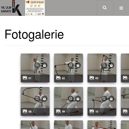
Fotogalerie
01
02
03
08
09
10