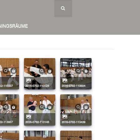
NINGSRÄUME
702-110337
2016-0702-110524
2016-0702-110604
702-113007
2016-0702-113145
2016-0702-113439