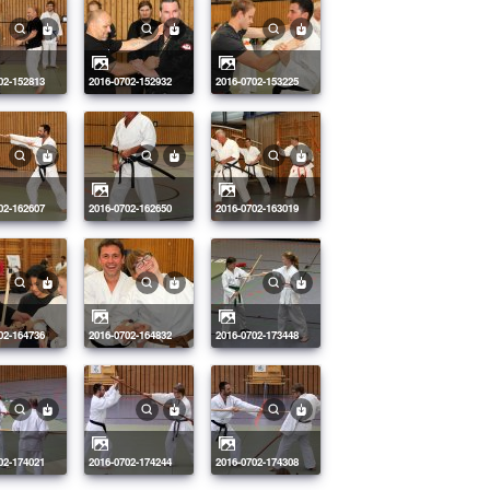
702-152813
2016-0702-152932
2016-0702-153225
702-162607
2016-0702-162650
2016-0702-163019
702-164736
2016-0702-164832
2016-0702-173448
702-174021
2016-0702-174244
2016-0702-174308