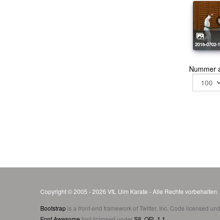
2016-0702-
Nummer 
Copyright © 2005 - 2026 VfL Ulm Karate - Alle Rechte vorbehalten
Bootstrap
is a front-end framework of Twitter, Inc. Code licensed un
Font Awesome
font licensed under
SIL OFL 1.1
.