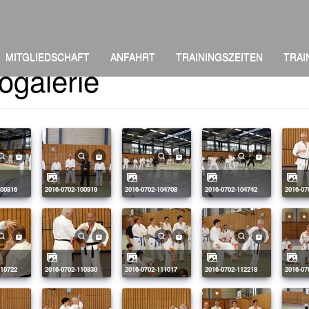
MITGLIEDSCHAFT
ANFAHRT
TRAININGSZEITEN
TRAI
ogalerie
100816
2016-0702-100919
2016-0702-104708
2016-0702-104742
2016-0
110722
2016-0702-110830
2016-0702-111017
2016-0702-112218
2016-0