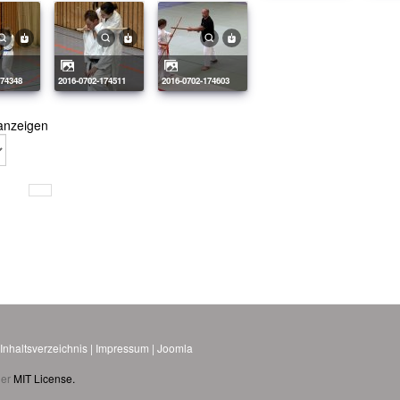
174348
2016-0702-174511
2016-0702-174603
anzeigen
.
Inhaltsverzeichnis
|
Impressum
|
Joomla
der
MIT License.