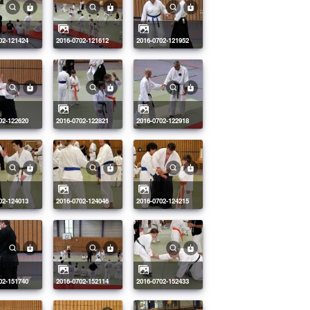
702-121424
2016-0702-121612
2016-0702-121952
702-122620
2016-0702-122821
2016-0702-122918
702-124013
2016-0702-124046
2016-0702-124215
702-151740
2016-0702-152114
2016-0702-152433