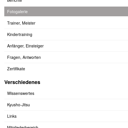
Berichte
Fotogalerie
Trainer, Meister
Kindertraining
Anfänger, Einsteiger
Fragen, Antworten
Zertifikate
Verschiedenes
Wissenswertes
Kyusho-Jitsu
Links
Mitgliederbereich