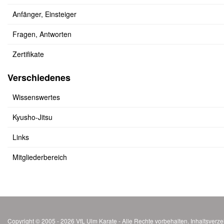
Anfänger, Einsteiger
Fragen, Antworten
Zertifikate
Verschiedenes
Wissenswertes
Kyusho-Jitsu
Links
Mitgliederbereich
Copyright © 2005 - 2026 VfL Ulm Karate - Alle Rechte vorbehalten.
Inhaltsverze