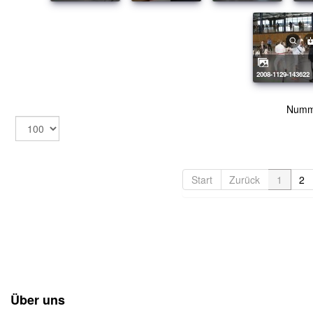
2008-1129-143622
Numm
Start
Zurück
1
2
Über uns