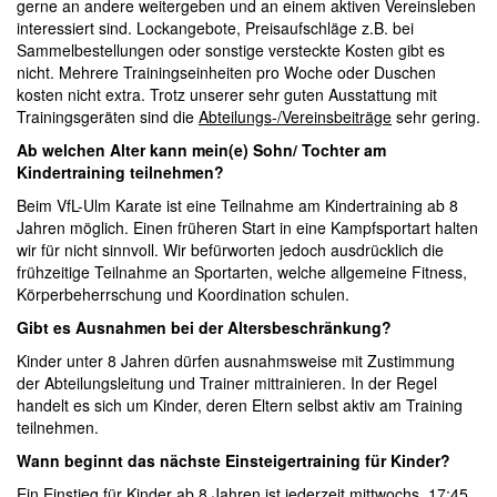
gerne an andere weitergeben und an einem aktiven Vereinsleben
interessiert sind. Lockangebote, Preisaufschläge z.B. bei
Sammelbestellungen oder sonstige versteckte Kosten gibt es
nicht. Mehrere Trainingseinheiten pro Woche oder Duschen
kosten nicht extra. Trotz unserer sehr guten Ausstattung mit
Trainingsgeräten sind die
Abteilungs-/Vereinsbeiträge
sehr gering.
Ab welchen Alter kann mein(e) Sohn/ Tochter am
Kindertraining teilnehmen?
Beim VfL-Ulm Karate ist eine Teilnahme am Kindertraining ab 8
Jahren möglich. Einen früheren Start in eine Kampfsportart halten
wir für nicht sinnvoll. Wir befürworten jedoch ausdrücklich die
frühzeitige Teilnahme an Sportarten, welche allgemeine Fitness,
Körperbeherrschung und Koordination schulen.
Gibt es Ausnahmen bei der Altersbeschränkung?
Kinder unter 8 Jahren dürfen ausnahmsweise mit Zustimmung
der Abteilungsleitung und Trainer mittrainieren. In der Regel
handelt es sich um Kinder, deren Eltern selbst aktiv am Training
teilnehmen.
Wann beginnt das nächste Einsteigertraining für Kinder?
Ein Einstieg für Kinder ab 8 Jahren ist jederzeit mittwochs, 17:45