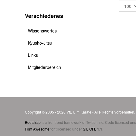
Verschiedenes
Wissenswertes
Kyusho-Jitsu
Links
Mitgliederbereich
Copyright © 2005 - 2026 VfL Ulm Karate - Alle Rechte vorbehalten
Bootstrap
is a front-end framework of Twitter, Inc. Code licensed un
Font Awesome
font licensed under
SIL OFL 1.1
.