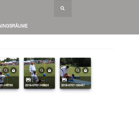
NINGSRÄUME
707-145755
2018-0707-145824
2018-0707-150457