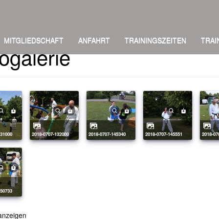
MITGLIEDSCHAFT
ANFAHRT
TRAININGSZEITEN
TRAI
ogalerie
131000
2018-0707-132000
2018-0707-145340
2018-0707-145551
2018-0
150733
anzeigen