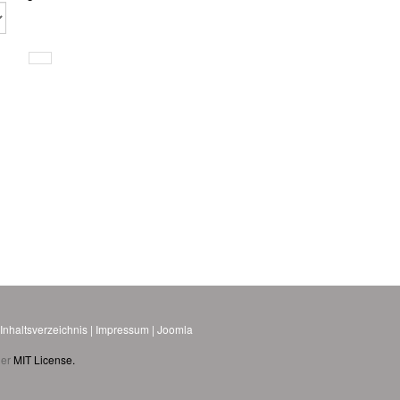
.
Inhaltsverzeichnis
|
Impressum
|
Joomla
der
MIT License.