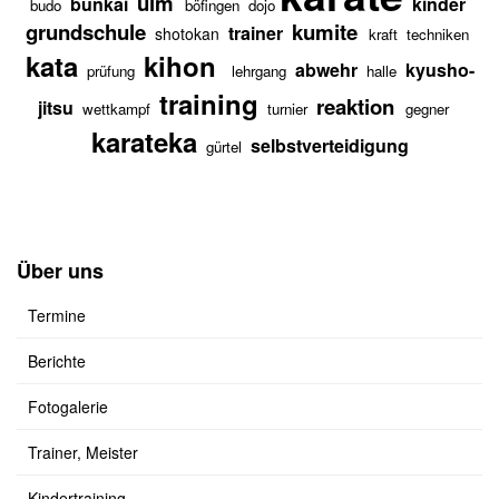
ulm
bunkai
kinder
budo
böfingen
dojo
grundschule
kumite
trainer
shotokan
kraft
techniken
kata
kihon
abwehr
kyusho-
prüfung
lehrgang
halle
training
reaktion
jitsu
wettkampf
turnier
gegner
karateka
selbstverteidigung
gürtel
Über uns
Termine
Berichte
Fotogalerie
Trainer, Meister
Kindertraining