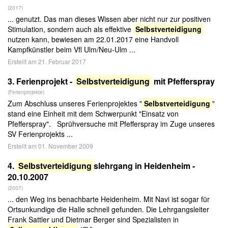
(2017)
... genutzt. Das man dieses Wissen aber nicht nur zur positiven
Stimulation, sondern auch als effektive
Selbstverteidigung
nutzen kann, bewiesen am 22.01.2017 eine Handvoll
Kampfkünstler beim Vfl Ulm/Neu-Ulm ...
Erstellt am 21. Februar 2017
3.
Ferienprojekt -
Selbstverteidigung
mit Pfefferspray
(Ferienprojekte)
Zum Abschluss unseres Ferienprojektes "
Selbstverteidigung
"
stand eine Einheit mit dem Schwerpunkt "Einsatz von
Pfefferspray". Sprühversuche mit Pfefferspray im Zuge unseres
SV Ferienprojekts ...
Erstellt am 01. November 2009
4.
Selbstverteidigung
slehrgang in Heidenheim -
20.10.2007
(2007)
... den Weg ins benachbarte Heidenheim. Mit Navi ist sogar für
Ortsunkundige die Halle schnell gefunden. Die Lehrgangsleiter
Frank Sattler und Dietmar Berger sind Spezialisten in