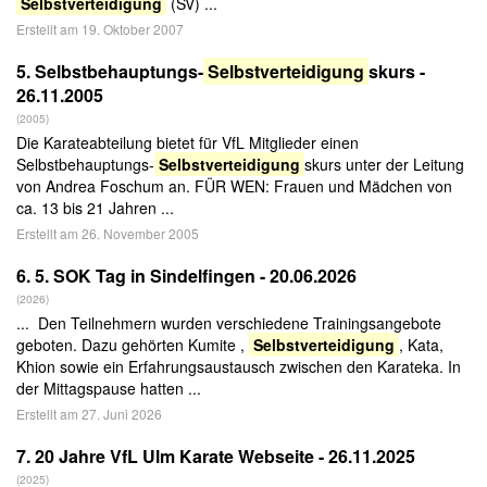
Selbstverteidigung
(SV) ...
Erstellt am 19. Oktober 2007
5.
Selbstbehauptungs-
Selbstverteidigung
skurs -
26.11.2005
(2005)
Die Karateabteilung bietet für VfL Mitglieder einen
Selbstbehauptungs-
Selbstverteidigung
skurs unter der Leitung
von Andrea Foschum an. FÜR WEN: Frauen und Mädchen von
ca. 13 bis 21 Jahren ...
Erstellt am 26. November 2005
6.
5. SOK Tag in Sindelfingen - 20.06.2026
(2026)
... Den Teilnehmern wurden verschiedene Trainingsangebote
geboten. Dazu gehörten Kumite ,
Selbstverteidigung
, Kata,
Khion sowie ein Erfahrungsaustausch zwischen den Karateka. In
der Mittagspause hatten ...
Erstellt am 27. Juni 2026
7.
20 Jahre VfL Ulm Karate Webseite - 26.11.2025
(2025)