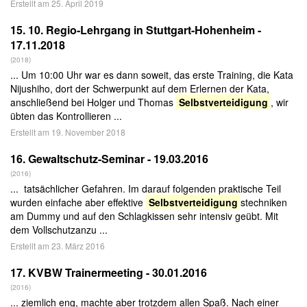
Erstellt am 25. April 2019
15.
10. Regio-Lehrgang in Stuttgart-Hohenheim -
17.11.2018
(2018)
... Um 10:00 Uhr war es dann soweit, das erste Training, die Kata
Nijushiho, dort der Schwerpunkt auf dem Erlernen der Kata,
anschließend bei Holger und Thomas
Selbstverteidigung
, wir
übten das Kontrollieren ...
Erstellt am 19. November 2018
16.
Gewaltschutz-Seminar - 19.03.2016
(2016)
... tatsächlicher Gefahren. Im darauf folgenden praktische Teil
wurden einfache aber effektive
Selbstverteidigung
stechniken
am Dummy und auf den Schlagkissen sehr intensiv geübt. Mit
dem Vollschutzanzu ...
Erstellt am 23. März 2016
17.
KVBW Trainermeeting - 30.01.2016
(2016)
... ziemlich eng, machte aber trotzdem allen Spaß. Nach einer