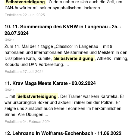
Selbstverteidigung
. Zudem nahm er sich auch die Zeit, um
DAN-Anwärter mit seiner symphatischen, lockeren ...
Erstellt am 22. Juni 2025
10.
11. Sommercamp des KVBW in Langenau - 25. -
28.07.2024
(2024)
Zum 11. Mal der 4-tägige „Classico“ in Langenau – mit 9
nationalen und internationalen Meisterinnen und Meistern in den
Disziplinen Kata, Kumite,
Selbstverteidigung
, Athletik-Training,
Kobudo und DAN-Vorbereitung. ...
Erstellt am 27. Juli 2024
11.
Krav Maga Meets Karate - 03.02.2024
(2024)
... mit
Selbstverteidigung
. Der Trainer war kein Karateka. Er
war ursprünglich Boxer und aktuell Trainer bei der Polizei. Er
zeigte uns zunächst auch keine Techniken im herkömmlichen
Sinne. Alle Übungen ...
Erstellt am 04. Februar 2024
12.
Lehrgang in Wolframs-Eschenbach - 11.06.2022