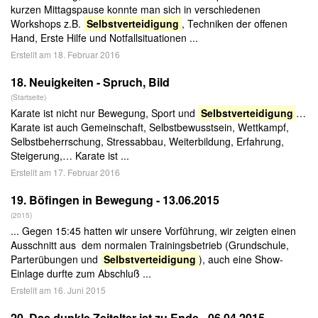
kurzen Mittagspause konnte man sich in verschiedenen
Workshops z.B.
Selbstverteidigung
, Techniken der offenen
Hand, Erste Hilfe und Notfallsituationen ...
Erstellt am 18. Februar 2016
18.
Neuigkeiten - Spruch, Bild
(Startseite)
Karate ist nicht nur Bewegung, Sport und
Selbstverteidigung
…
Karate ist auch Gemeinschaft, Selbstbewusstsein, Wettkampf,
Selbstbeherrschung, Stressabbau, Weiterbildung, Erfahrung,
Steigerung,… Karate ist ...
Erstellt am 17. Februar 2016
19.
Böfingen in Bewegung - 13.06.2015
(2015)
... Gegen 15:45 hatten wir unsere Vorführung, wir zeigten einen
Ausschnitt aus dem normalen Trainingsbetrieb (Grundschule,
Parterübungen und
Selbstverteidigung
), auch eine Show-
Einlage durfte zum Abschluß ...
Erstellt am 16. Juni 2015
20.
Das dunkle Zeitalter ist zu Ende - 06.04.2015