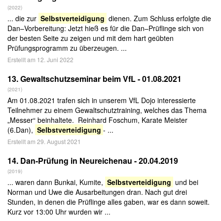
(2022)
... die zur
Selbstverteidigung
dienen. Zum Schluss erfolgte die
Dan–Vorbereitung: Jetzt hieß es für die Dan–Prüflinge sich von
der besten Seite zu zeigen und mit dem hart geübten
Prüfungsprogramm zu überzeugen. ...
Erstellt am 12. Juni 2022
13.
Gewaltschutzseminar beim VfL - 01.08.2021
(2021)
Am 01.08.2021 trafen sich in unserem VfL Dojo interessierte
Teilnehmer zu einem Gewaltschutztraining, welches das Thema
„Messer“ beinhaltete. Reinhard Foschum, Karate Meister
(6.Dan),
Selbstverteidigung
- ...
Erstellt am 29. August 2021
14.
Dan-Prüfung in Neureichenau - 20.04.2019
(2019)
... waren dann Bunkai, Kumite,
Selbstverteidigung
und bei
Norman und Uwe die Ausarbeitungen dran. Nach gut drei
Stunden, in denen die Prüflinge alles gaben, war es dann soweit.
Kurz vor 13:00 Uhr wurden wir ...