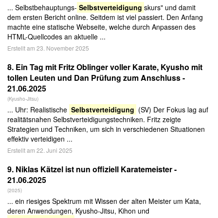
... Selbstbehauptungs-
Selbstverteidigung
skurs" und damit
dem ersten Bericht online. Seitdem ist viel passiert. Den Anfang
machte eine statische Webseite, welche durch Anpassen des
HTML-Quellcodes an aktuelle ...
Erstellt am 23. November 2025
8.
Ein Tag mit Fritz Oblinger voller Karate, Kyusho mit
tollen Leuten und Dan Prüfung zum Anschluss -
21.06.2025
(Kyusho-Jitsu)
... Uhr: Realistische
Selbstverteidigung
(SV) Der Fokus lag auf
realitätsnahen Selbstverteidigungstechniken. Fritz zeigte
Strategien und Techniken, um sich in verschiedenen Situationen
effektiv verteidigen ...
Erstellt am 22. Juni 2025
9.
Niklas Kätzel ist nun offiziell Karatemeister -
21.06.2025
(2025)
... ein riesiges Spektrum mit Wissen der alten Meister um Kata,
deren Anwendungen, Kyusho-Jitsu, Kihon und