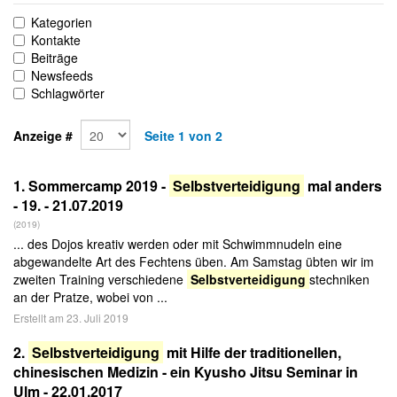
Kategorien
Kontakte
Beiträge
Newsfeeds
Schlagwörter
Anzeige #
Seite 1 von 2
1.
Sommercamp 2019 -
Selbstverteidigung
mal anders
- 19. - 21.07.2019
(2019)
... des Dojos kreativ werden oder mit Schwimmnudeln eine
abgewandelte Art des Fechtens üben. Am Samstag übten wir im
zweiten Training verschiedene
Selbstverteidigung
stechniken
an der Pratze, wobei von ...
Erstellt am 23. Juli 2019
2.
Selbstverteidigung
mit Hilfe der traditionellen,
chinesischen Medizin - ein Kyusho Jitsu Seminar in
Ulm - 22.01.2017